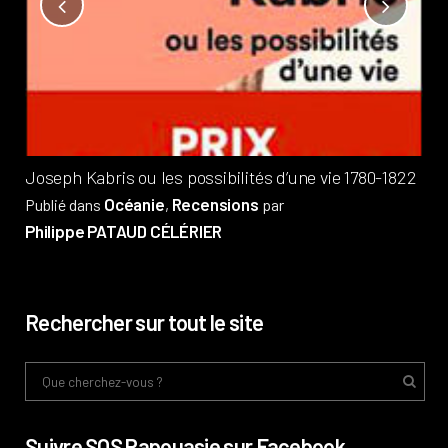
Not
?
Pub
Phi
Joseph Kabris ou les possibilités d’une vie 1780-1822
Océanie
Recensions
Publié dans
,
par
Philippe PATAUD CÉLÉRIER
Rechercher sur tout le site
Suivre SOS Papouasie sur Facebook