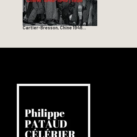
Cartier-Bresson, Chine 1948…