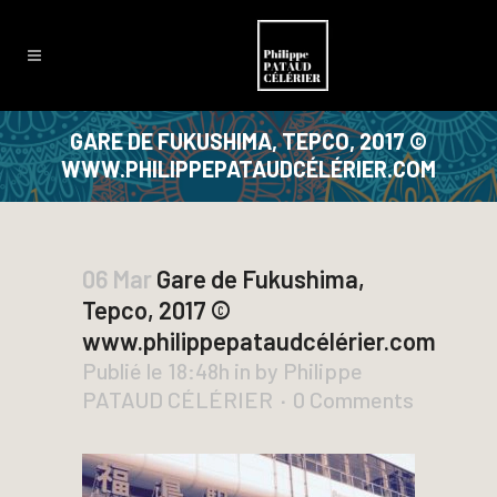
GARE DE FUKUSHIMA, TEPCO, 2017 ©
WWW.PHILIPPEPATAUDCÉLÉRIER.COM
06 Mar
Gare de Fukushima,
Tepco, 2017 ©
www.philippepataudcélérier.com
Publié le 18:48h
in
by
Philippe
PATAUD CÉLÉRIER
0 Comments