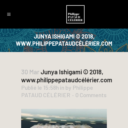
JUNYA ISHIGAMI © 2018,
WWW.PHILIPPEPATAUDCÉLÉRIER.COM
30 Mar
Junya Ishigami © 2018,
www.philippepataudcélérier.com
Publié le 15:58h
in
by
Philippe
PATAUD CÉLÉRIER
0 Comments