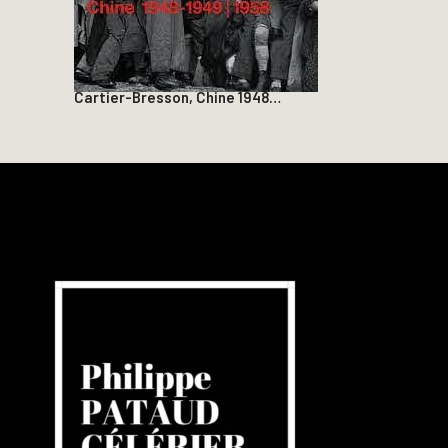
Cartier-Bresson, Chine 1948…