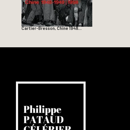
Cartier-Bresson, Chine 1948…