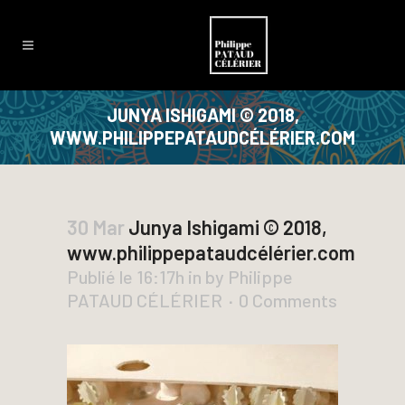
JUNYA ISHIGAMI © 2018,
WWW.PHILIPPEPATAUDCÉLÉRIER.COM
30 Mar
Junya Ishigami © 2018,
www.philippepataudcélérier.com
Publié le 16:17h
in
by
Philippe
PATAUD CÉLÉRIER
0 Comments