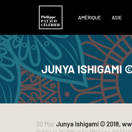
AMÉRIQUE
ASIE
JUNYA ISHIGAMI 
30 Mar
Junya Ishigami © 2018, www
Publié le 16:20h
in
by
Philippe PATA