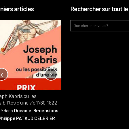
niers articles
Rechercher sur tout le 
Notre-Dame, l’île de la cité, sur
l’autel de la rentabilité ?
Analyses
France
Publié dans
,
,
Patrimoine
par
eph Kabris ou les
Philippe PATAUD CÉLÉRIER
ibilités d’une vie 1780-1822
Océanie
Recensions
ié dans
,
Philippe PATAUD CÉLÉRIER