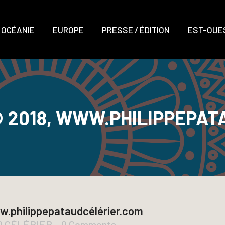
OCÉANIE
EUROPE
PRESSE / ÉDITION
EST-OUES
© 2018, WWW.PHILIPPEPATA
.philippepataudcélérier.com
UD CÉLÉRIER
0 Comments