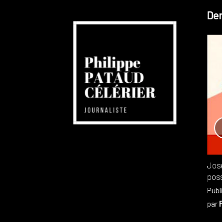
Der
Réchauffement planétaire
Canada
Recensions
Publié dans
,
Philippe PATAUD CÉLÉRIER
par
Jos
poss
Publ
par