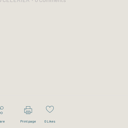
are
Print page
0
Likes