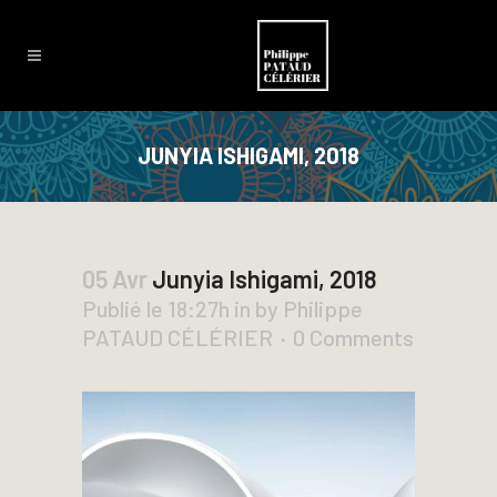
JUNYIA ISHIGAMI, 2018
05 Avr
Junyia Ishigami, 2018
Publié le 18:27h
in
by
Philippe
PATAUD CÉLÉRIER
0 Comments