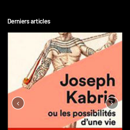
Derniers articles
Not
?
Pub
Phi