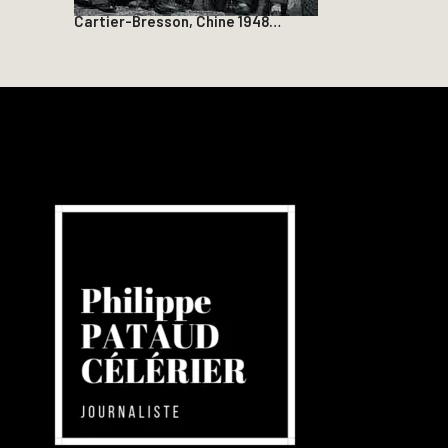
Cartier-Bresson, Chine 1948…