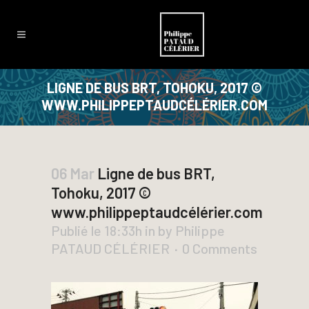
LIGNE DE BUS BRT, TOHOKU, 2017 ©
WWW.PHILIPPEPTAUDCÉLÉRIER.COM
06 Mar
Ligne de bus BRT,
Tohoku, 2017 ©
www.philippeptaudcélérier.com
Publié le 18:33h
in
by
Philippe
PATAUD CÉLÉRIER
0 Comments