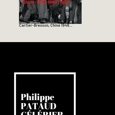
Cartier-Bresson, Chine 1948…