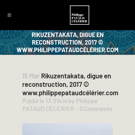
RIKUZENTAKATA, DIGUE EN
RECONSTRUCTION, 2017 ©
WWW.PHILIPPEPATAUDCÉLÉRIER.COM
15 Mar
Rikuzentakata, digue en
reconstruction, 2017 ©
www.philippepataudcélérier.com
Publié le 13:31h
in
by
Philippe
PATAUD CÉLÉRIER
0 Comments