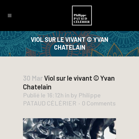
VIOL SUR LE VIVANT © YVAN
CHATELAIN
30 Mar
Viol sur le vivant © Yvan
Chatelain
Publié le 16:12h
in
by
Philippe
PATAUD CÉLÉRIER
0 Comments