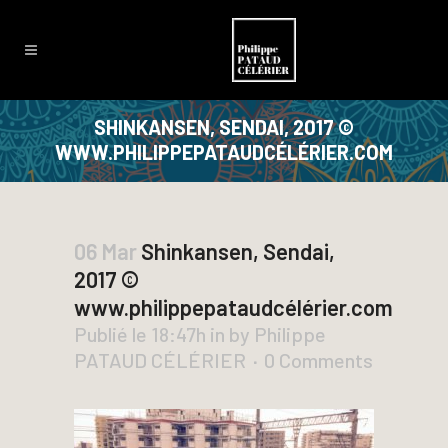
SHINKANSEN, SENDAI, 2017 ©
WWW.PHILIPPEPATAUDCÉLÉRIER.COM
06 Mar
Shinkansen, Sendai,
2017 ©
www.philippepataudcélérier.com
Publié le 18:47h
in
by
Philippe
PATAUD CÉLÉRIER
0 Comments