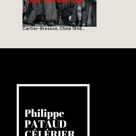
Cartier-Bresson, Chine 1948…