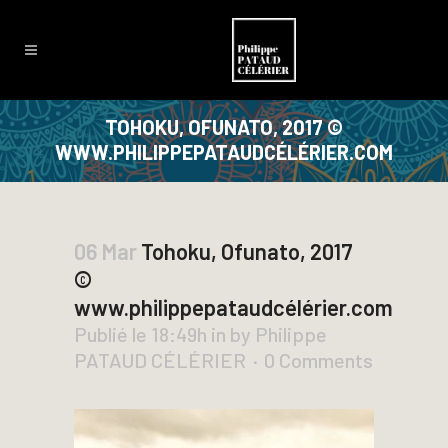
TOHOKU, OFUNATO, 2017 ©
WWW.PHILIPPEPATAUDCÉLÉRIER.COM
06 Mar
Tohoku, Ofunato, 2017
©
www.philippepataudcélérier.com
Publié le 18:49h
in
by
Philippe
PATAUD CÉLÉRIER
0 Comments