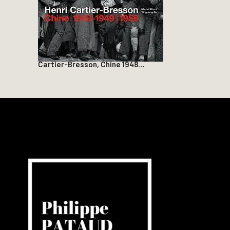
Cartier-Bresson, Chine 1948…