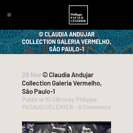
© CLAUDIA ANDUJAR
COLLECTION GALERIA VERMELHO,
SÃO PAULO-1
29 Nov
© Claudia Andujar
Collection Galeria Vermelho,
São Paulo-1
Publié le 10:59h
in
by
Philippe
PATAUD CÉLÉRIER
0 Comments