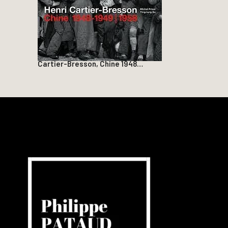
Cartier-Bresson, Chine 1948…