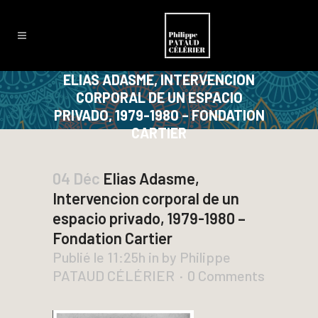
ELIAS ADASME, INTERVENCION
CORPORAL DE UN ESPACIO
PRIVADO, 1979-1980 – FONDATION
CARTIER
04 Déc
Elias Adasme,
Intervencion corporal de un
espacio privado, 1979-1980 –
Fondation Cartier
Publié le 11:25h
in
by
Philippe
PATAUD CÉLÉRIER
0 Comments