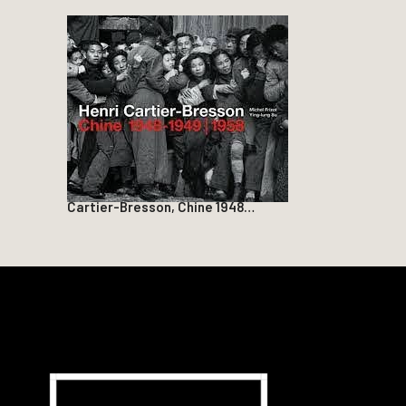
Cartier-Bresson, Chine 1948…