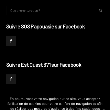
Suivre SOS Papouasie sur Facebook
______
Suivre Est Ouest 371 sur Facebook
En poursuivant votre navigation sur ce site, vous acceptez
l’utilisation de cookies pour votre confort de navigation et afin
© PHILIPPE PATAUD CÉLÉRIER 2019
–
MENTIONS LÉGALES
–
POLITIQUE DE
de réaliser des mesures d'audience à des fins statistiques