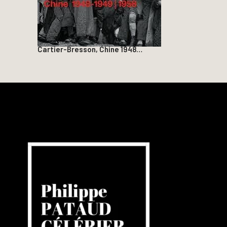
Cartier-Bresson, Chine 1948…