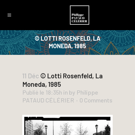
© LOTTI ROSENFELD, LA
MONEDA, 1985
11 Déc
© Lotti Rosenfeld, La
Moneda, 1985
Publié le 18:35h
in
by
Philippe
PATAUD CÉLÉRIER
0 Comments