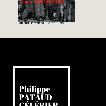
Cartier-Bresson, Chine 1948…