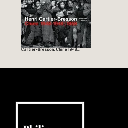
Cartier-Bresson, Chine 1948…