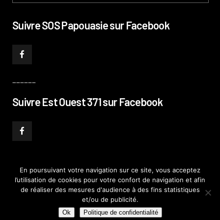
Suivre SOS Papouasie sur Facebook
______
Suivre Est Ouest 371 sur Facebook
En poursuivant votre navigation sur ce site, vous acceptez
l’utilisation de cookies pour votre confort de navigation et afin
© PHILIPPE PATAUD CÉLÉRIER 2019
–
MENTIONS LÉGALES
–
POLITIQUE DE
de réaliser des mesures d'audience à des fins statistiques
CONFIDENTIALITÉ
–
PLAN DE SITE
et/ou de publicité.
Ok
Politique de confidentialité