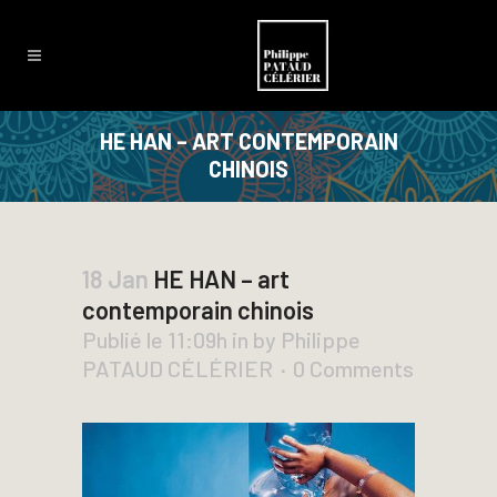
HE HAN – ART CONTEMPORAIN
CHINOIS
18 Jan
HE HAN – art
contemporain chinois
Publié le 11:09h
in
by
Philippe
PATAUD CÉLÉRIER
0 Comments