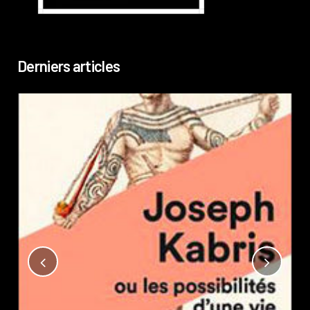
Derniers articles
Not
?
Pub