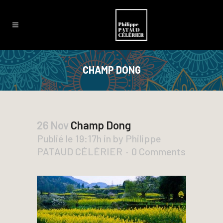
CHAMP DONG
26 Nov
Champ Dong
Publié le 19:17h
in
by
Philippe
PATAUD CÉLÉRIER
0 Comments