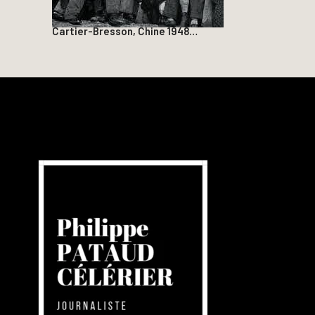
Cartier-Bresson, Chine 1948…