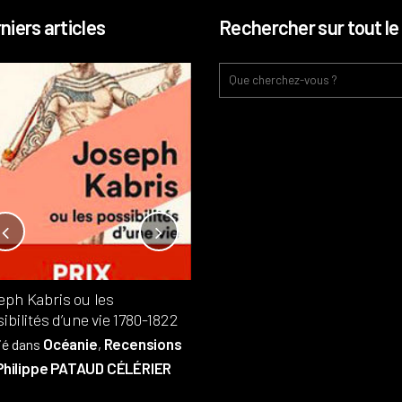
niers articles
Rechercher sur tout le 
Notre-Dame, l’île de la cité, sur
l’autel de la rentabilité ?
Analyses
France
Publié dans
,
,
Patrimoine
par
eph Kabris ou les
Philippe PATAUD CÉLÉRIER
ibilités d’une vie 1780-1822
Océanie
Recensions
ié dans
,
Philippe PATAUD CÉLÉRIER