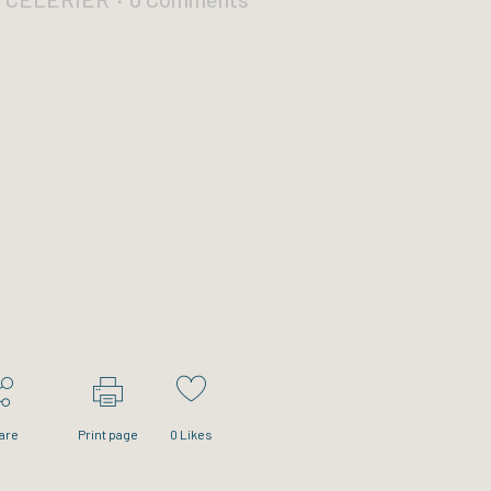
are
Print page
0
Likes