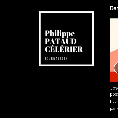
Der
Réchauffement planétaire
Canada
Recensions
Publié dans
,
Philippe PATAUD CÉLÉRIER
par
Jos
poss
Publ
par