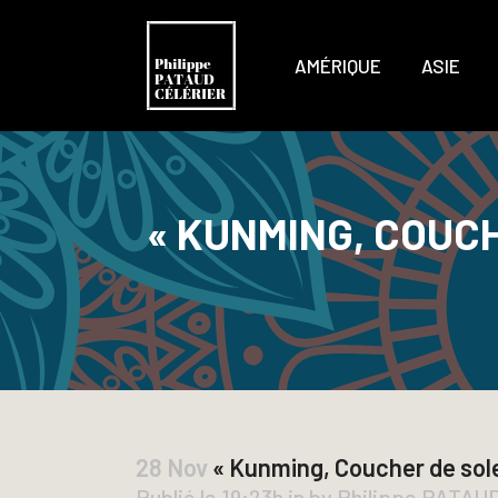
AMÉRIQUE
ASIE
« KUNMING, COUCH
28 Nov
« Kunming, Coucher de sol
Publié le 19:23h
in
by
Philippe PATAU