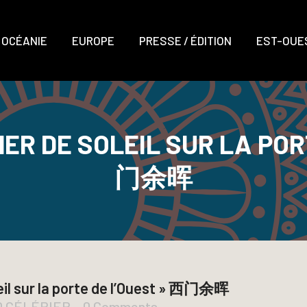
OCÉANIE
EUROPE
PRESSE / ÉDITION
EST-OUES
ER DE SOLEIL SUR LA POR
门余晖
eil sur la porte de l’Ouest » 西门余晖
D CÉLÉRIER
0 Comments