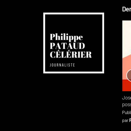
Der
Réchauffement planétaire
Canada
Recensions
Publié dans
,
Philippe PATAUD CÉLÉRIER
par
Jos
poss
Publ
par