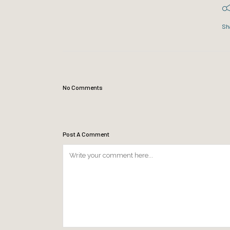
Sh
No Comments
Post A Comment