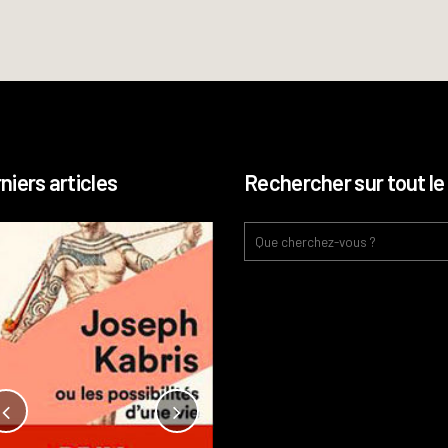
niers articles
Rechercher sur tout le 
Notre-Dame, l’île de la cité, sur
l’autel de la rentabilité ?
Analyses
France
Publié dans
,
,