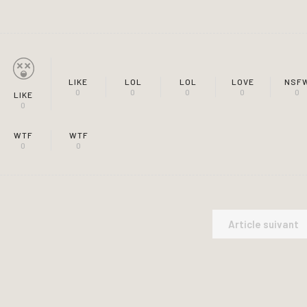
LIKE
LOL
LOL
LOVE
NSF
0
0
0
0
0
LIKE
0
WTF
WTF
0
0
Article suivant