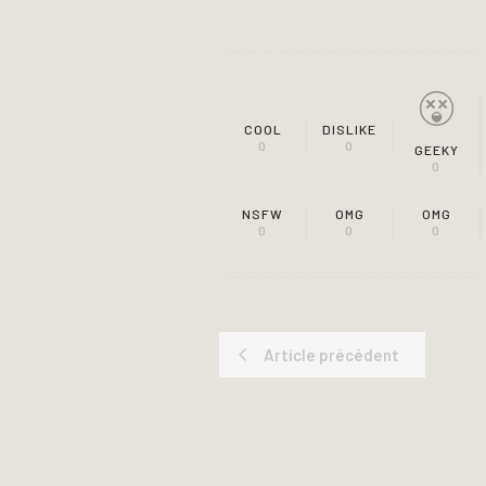
COOL
DISLIKE
0
0
GEEKY
0
NSFW
OMG
OMG
0
0
0
Article précédent