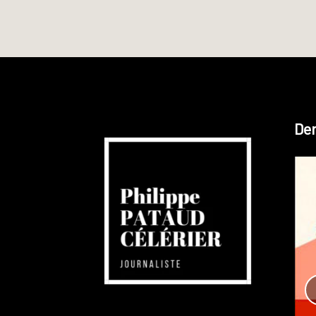
Der
Réchauffement planétaire
Canada
Recensions
Publié dans
,
Philippe PATAUD CÉLÉRIER
par