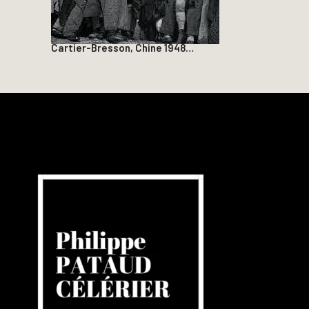
Cartier-Bresson, Chine 1948…