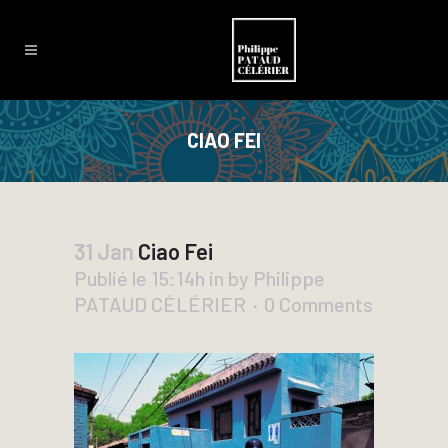
CIAO FEI
31 Jan
Ciao Fei
Publié le 15:14h
in
by
Philippe
PATAUD CÉLÉRIER
0 Comments