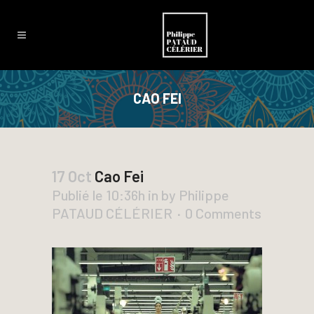
CAO FEI
17 Oct
Cao Fei
Publié le 10:36h
in
by
Philippe
PATAUD CÉLÉRIER
0 Comments