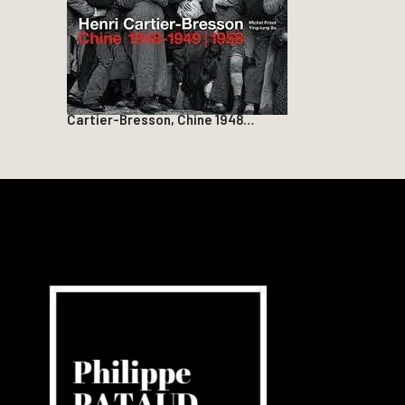
Cartier-Bresson, Chine 1948…