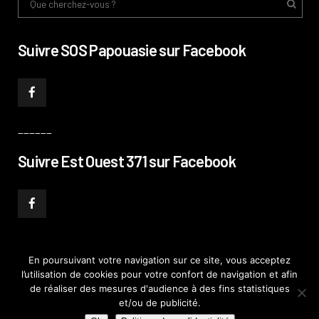
Suivre SOS Papouasie sur Facebook
______
Suivre Est Ouest 371 sur Facebook
En poursuivant votre navigation sur ce site, vous acceptez
l’utilisation de cookies pour votre confort de navigation et afin
© PHILIPPE PATAUD CÉLÉRIER 2019
–
MENTIONS LÉGALES
–
POLITIQUE DE
de réaliser des mesures d'audience à des fins statistiques
CONFIDENTIALITÉ
–
PLAN DE SITE
et/ou de publicité.