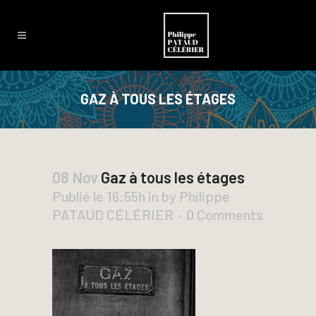
GAZ À TOUS LES ÉTAGES
08 Nov
Gaz à tous les étages
Publié le 16:55h
in
by
Philippe
PATAUD CÉLÉRIER
0 Comments