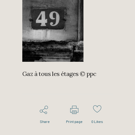
Gaz à tous les étages © ppc
Share
Print page
0
Likes