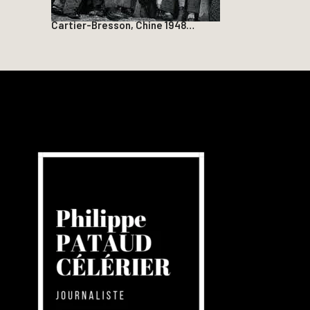
Cartier-Bresson, Chine 1948…