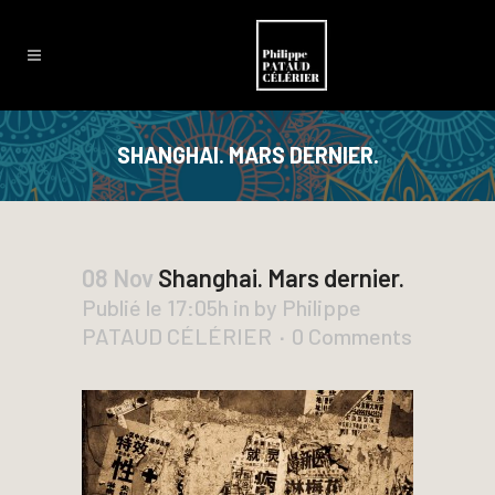
SHANGHAI. MARS DERNIER.
08 Nov
Shanghai. Mars dernier.
Publié le 17:05h
in
by
Philippe
PATAUD CÉLÉRIER
0 Comments