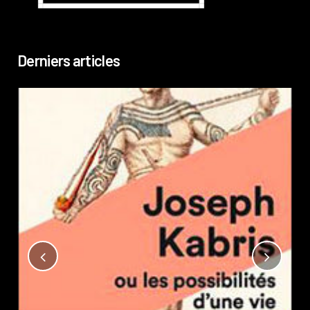
Derniers articles
Not
?
Pub