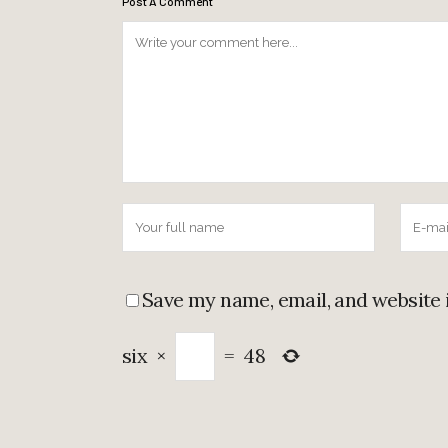
Post A Comment
Save my name, email, and website 
six
×
=
48