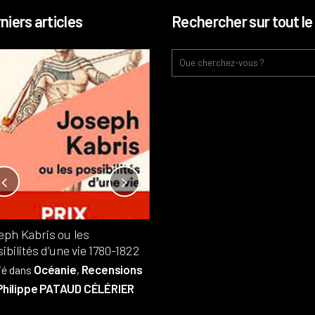
niers articles
Rechercher sur tout le 
Notre-Dame, l’île de la cité, sur
l’autel de la rentabilité ?
Analyses
France
Publié dans
,
,
Patrimoine
par
eph Kabris ou les
Philippe PATAUD CÉLÉRIER
ibilités d’une vie 1780-1822
Océanie
Recensions
ié dans
,
Philippe PATAUD CÉLÉRIER