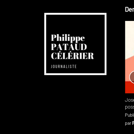
Der
Réchauffement planétaire
Canada
Recensions
Publié dans
,
Philippe PATAUD CÉLÉRIER
par
Jos
poss
Publ
par