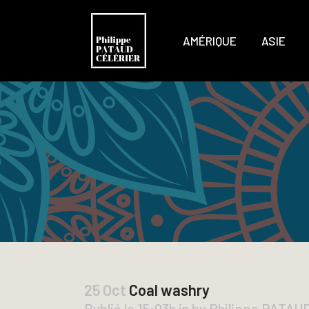
AMÉRIQUE
ASIE
25 Oct
Coal washry
Publié le 15:03h
in
by
Philippe PATAU