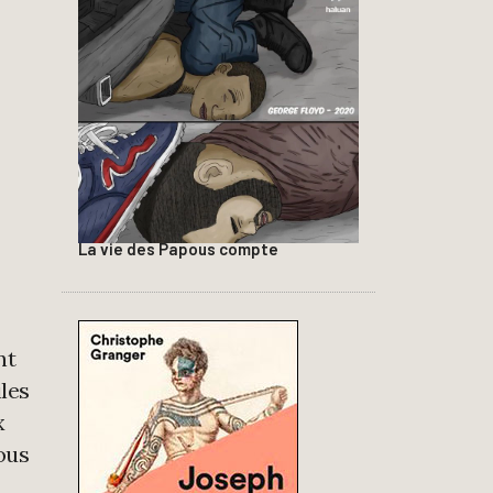
La vie des Papous compte
nt
iles
x
ous