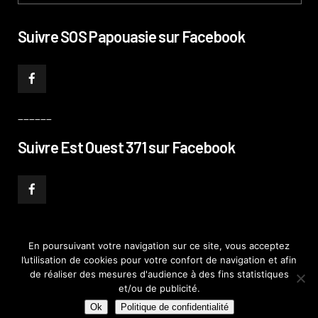
Suivre SOS Papouasie sur Facebook
______
Suivre Est Ouest 371 sur Facebook
En poursuivant votre navigation sur ce site, vous acceptez
l’utilisation de cookies pour votre confort de navigation et afin
© PHILIPPE PATAUD CÉLÉRIER 2019
–
MENTIONS LÉGALES
–
POLITIQUE DE
de réaliser des mesures d'audience à des fins statistiques
CONFIDENTIALITÉ
–
PLAN DE SITE
et/ou de publicité.
Ok
Politique de confidentialité