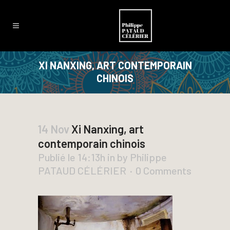
XI NANXING, ART CONTEMPORAIN
CHINOIS
14 Nov
Xi Nanxing, art
contemporain chinois
Publié le 14:13h
in
by
Philippe
PATAUD CÉLÉRIER
0 Comments