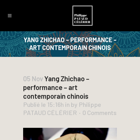
YANG ZHICHAO – PERFORMANCE –
ART CONTEMPORAIN CHINOIS
05 Nov
Yang Zhichao –
performance – art
contemporain chinois
Publié le 15:16h
in
by
Philippe
PATAUD CÉLÉRIER
0 Comments