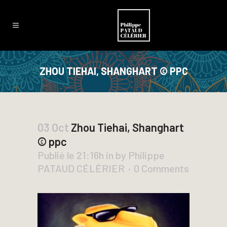
ZHOU TIEHAI, SHANGHART © PPC
03 Oct
Zhou Tiehai, Shanghart
© ppc
Publié le 21:16h
in
by
Philippe
PATAUD CÉLÉRIER
0 Comments