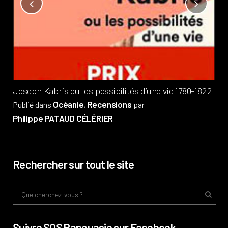
Not
?
Pub
Phi
Joseph Kabris ou les possibilités d’une vie 1780-1822
Océanie
Recensions
Publié dans
,
par
Philippe PATAUD CÉLÉRIER
Rechercher sur tout le site
Suivre SOS Papouasie sur Facebook