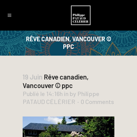
RÊVE CANADIEN, VANCOUVER ©
PPC
19 Juin
Rêve canadien,
Vancouver © ppc
Publié le 14:16h
in
by
Philippe
PATAUD CÉLÉRIER
0 Comments