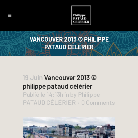
VANCOUVER 2013 © PHILIPPE
PATAUD CÉLÉRIER
19 Juin
Vancouver 2013 ©
philippe pataud célérier
Publié le 14:13h
in
by
Philippe
PATAUD CÉLÉRIER
0 Comments