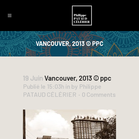
VANCOUVER, 2013 © PPC
19 Juin
Vancouver, 2013 © ppc
Publié le 15:03h
in
by
Philippe
PATAUD CÉLÉRIER
0 Comments