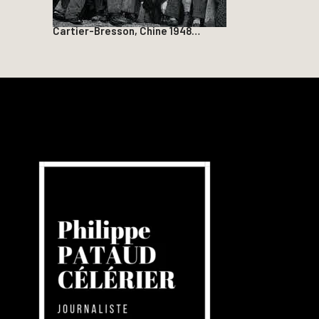
Cartier-Bresson, Chine 1948…