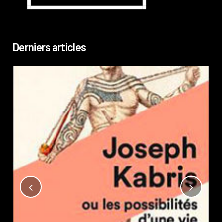
Derniers articles
Not
?
Pub