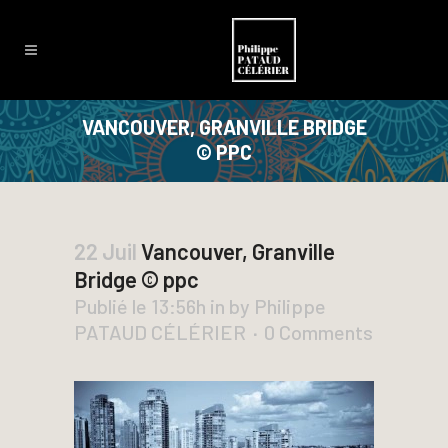
VANCOUVER, GRANVILLE BRIDGE
© PPC
22 Juil
Vancouver, Granville
Bridge © ppc
Publié le 13:56h
in
by
Philippe
PATAUD CÉLÉRIER
0 Comments