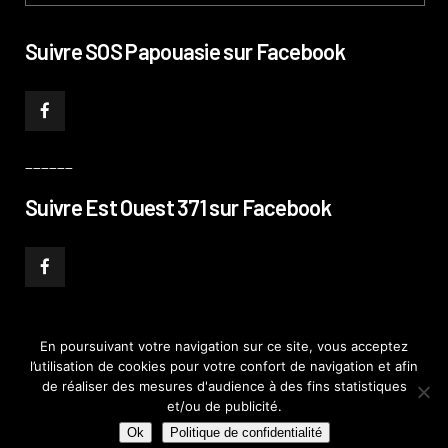
Suivre SOS Papouasie sur Facebook
______
Suivre Est Ouest 371 sur Facebook
En poursuivant votre navigation sur ce site, vous acceptez
l’utilisation de cookies pour votre confort de navigation et afin
© PHILIPPE PATAUD CÉLÉRIER 2019
–
MENTIONS LÉGALES
–
POLITIQUE DE
de réaliser des mesures d'audience à des fins statistiques
CONFIDENTIALITÉ
–
PLAN DE SITE
et/ou de publicité.
Ok
Politique de confidentialité