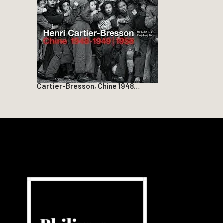
Cartier-Bresson, Chine 1948…