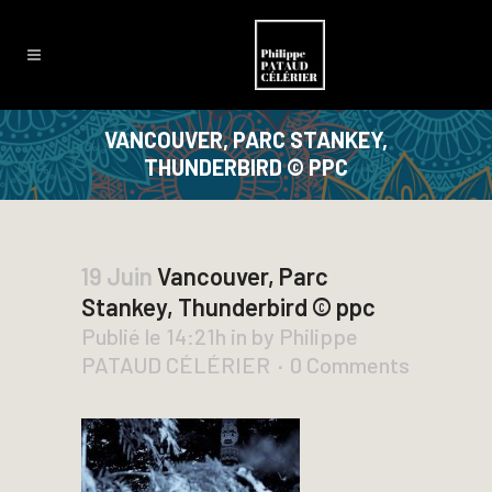
VANCOUVER, PARC STANKEY,
THUNDERBIRD © PPC
19 Juin
Vancouver, Parc
Stankey, Thunderbird © ppc
Publié le 14:21h
in
by
Philippe
PATAUD CÉLÉRIER
0 Comments