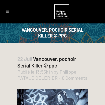
VANCOUVER, POCHOIR SERIAL
KILLER © PPC
22 Juil
Vancouver, pochoir
Serial Killer © ppc
Publié le 13:55h
in
by
Philippe
PATAUD CÉLÉRIER
0 Comments