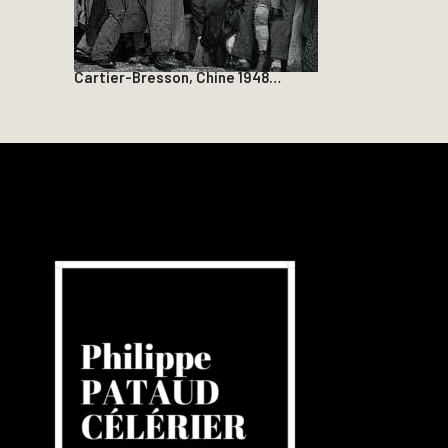
Cartier-Bresson, Chine 1948…