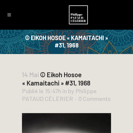
© EIKOH HOSOE « KAMAITACHI »
#31, 1968
14 Mai
© Eikoh Hosoe
« Kamaitachi » #31, 1968
Publié le 15:47h
in
by
Philippe
PATAUD CÉLÉRIER
0 Comments