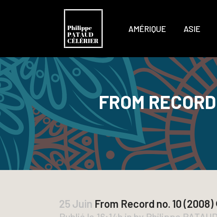
AMÉRIQUE
ASIE
FROM RECORD 
25 Juin
From Record no. 10 (2008)
Publié le 16:14h
in
by
Philippe PATAU