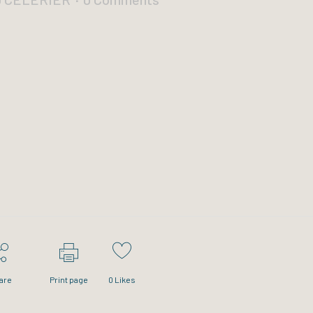
are
Print page
0
Likes