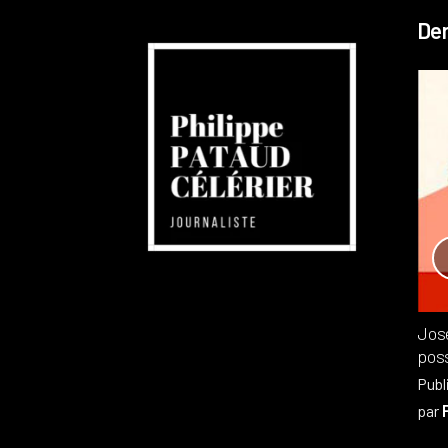
Der
Réchauffement planétaire
Canada
Recensions
Publié dans
,
Philippe PATAUD CÉLÉRIER
par
Jos
poss
Publ
par