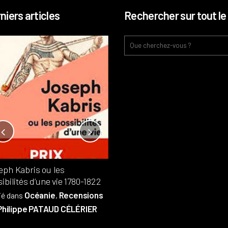
niers articles
Rechercher sur tout le 
Notre-Dame, l’île de la cité, sur
l’autel de la rentabilité ?
Analyses
France
Publié dans
,
,
Patrimoine
par
eph Kabris ou les
Philippe PATAUD CÉLÉRIER
ibilités d’une vie 1780-1822
Océanie
Recensions
ié dans
,
Philippe PATAUD CÉLÉRIER