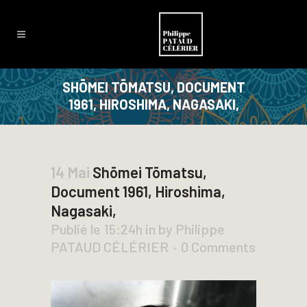
SHŌMEI TŌMATSU, DOCUMENT
1961, HIROSHIMA, NAGASAKI,
14 Mai
Shōmei Tōmatsu,
Document 1961, Hiroshima,
Nagasaki,
Publié le 15:24h
in
by
Philippe
PATAUD CÉLÉRIER
0 Comments