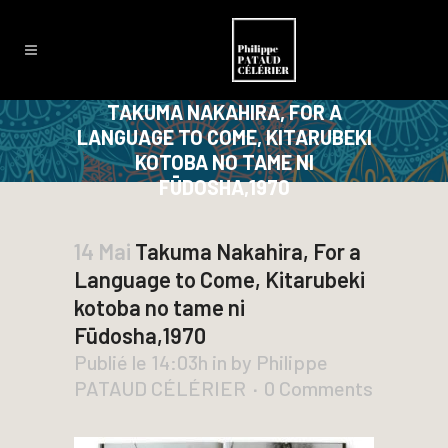
TAKUMA NAKAHIRA, FOR A
LANGUAGE TO COME, KITARUBEKI
KOTOBA NO TAME NI
FŪDOSHA,1970
14 Mai
Takuma Nakahira, For a
Language to Come, Kitarubeki
kotoba no tame ni
Fūdosha,1970
Publié le 14:03h
in
by
Philippe
PATAUD CÉLÉRIER
0 Comments