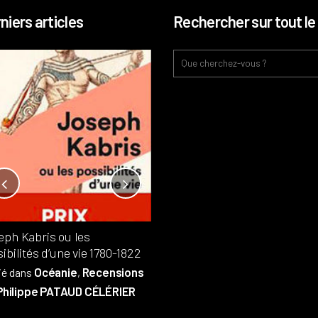
niers articles
Rechercher sur tout le 
Notre-Dame, l’île de la cité, sur
l’autel de la rentabilité ?
Analyses
France
Publié dans
,
,
Patrimoine
par
eph Kabris ou les
Philippe PATAUD CÉLÉRIER
ibilités d’une vie 1780-1822
Océanie
Recensions
ié dans
,
Philippe PATAUD CÉLÉRIER