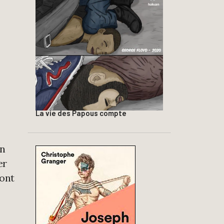
La vie des Papous compte
an
er
sont