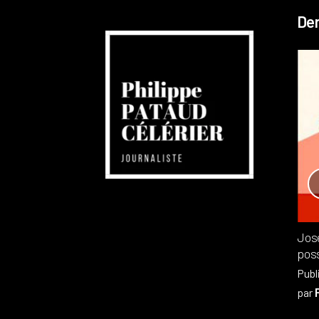
Der
Réchauffement planétaire
Canada
Recensions
Publié dans
,
Philippe PATAUD CÉLÉRIER
par
Jos
poss
Publ
par