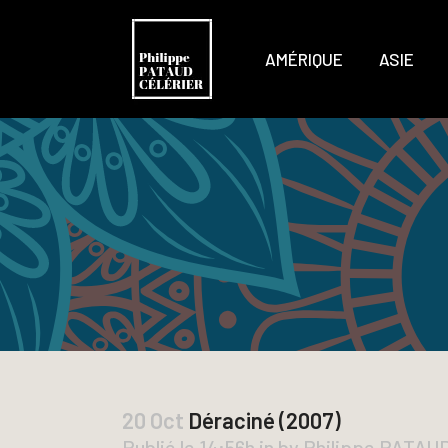
AMÉRIQUE
ASIE
20 Oct
Déraciné (2007)
Publié le 14:56h
in
by
Philippe PATAU