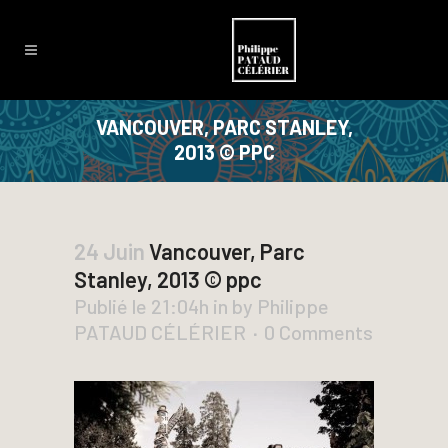
VANCOUVER, PARC STANLEY,
2013 © PPC
24 Juin
Vancouver, Parc
Stanley, 2013 © ppc
Publié le 21:04h
in
by
Philippe
PATAUD CÉLÉRIER
0 Comments