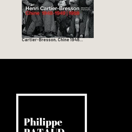
Cartier-Bresson, Chine 1948…