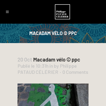
MACADAM VÉLO © PPC
20 Oct
Macadam vélo © ppc
Publié le 10:31h
in
by
Philippe
PATAUD CÉLÉRIER
0 Comments