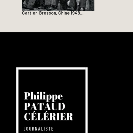
Cartier-Bresson, Chine 1948…