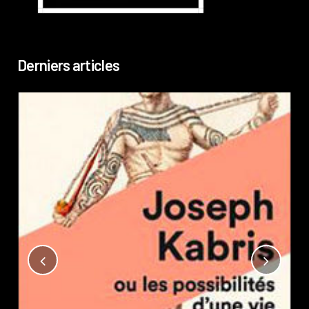
Derniers articles
Not
?
Pub