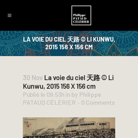
LA VOIE DU CIEL 天路 © LI KUNWU,
2015 156 X 156 CM
30 Nov
La voie du ciel 天路 © Li
Kunwu, 2015 156 X 156 cm
Publié le 09:53h
in
by
Philippe
PATAUD CÉLÉRIER
0 Comments