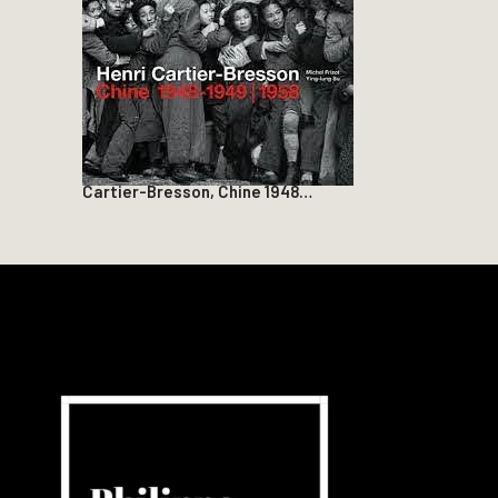
Cartier-Bresson, Chine 1948…