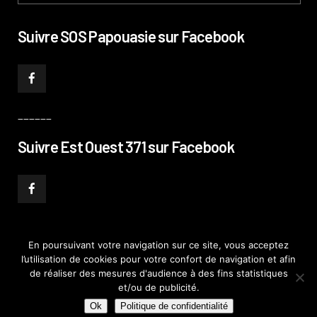
Suivre SOS Papouasie sur Facebook
______
Suivre Est Ouest 371 sur Facebook
En poursuivant votre navigation sur ce site, vous acceptez
l’utilisation de cookies pour votre confort de navigation et afin
© PHILIPPE PATAUD CÉLÉRIER 2019
–
MENTIONS LÉGALES
–
POLITIQUE DE
de réaliser des mesures d'audience à des fins statistiques
CONFIDENTIALITÉ
–
PLAN DE SITE
et/ou de publicité.
Ok
Politique de confidentialité