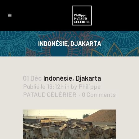
INDONÉSIE, DJAKARTA
01 Déc
Indonésie, Djakarta
Publié le 19:12h
in
by
Philippe
PATAUD CÉLÉRIER
0 Comments