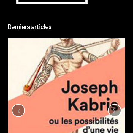
Derniers articles
Not
?
Pub