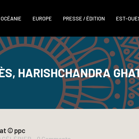
OCÉANIE
EUROPE
PRESSE / ÉDITION
EST-OUES
ÈS, HARISHCHANDRA GHAT
at © ppc
D CÉLÉRIER
0 Comments