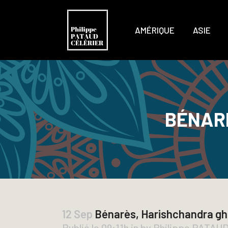
AMÉRIQUE
ASIE
BÉNAR
12 Sep
Bénarès, Harishchandra gh
Publié le 09:11h
in
by
Philippe PATAU