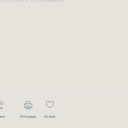
are
Print page
0
Likes