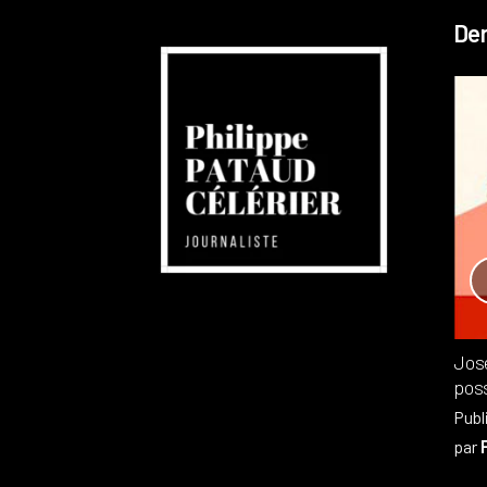
Der
Réchauffement planétaire
Canada
Recensions
Publié dans
,
Philippe PATAUD CÉLÉRIER
par
Jos
poss
Publ
par