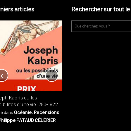
niers articles
Rechercher sur tout le 
Notre-Dame, l’île de la cité, sur
l’autel de la rentabilité ?
Analyses
France
Publié dans
,
,
Patrimoine
par
eph Kabris ou les
Philippe PATAUD CÉLÉRIER
ibilités d’une vie 1780-1822
Océanie
Recensions
ié dans
,
Philippe PATAUD CÉLÉRIER