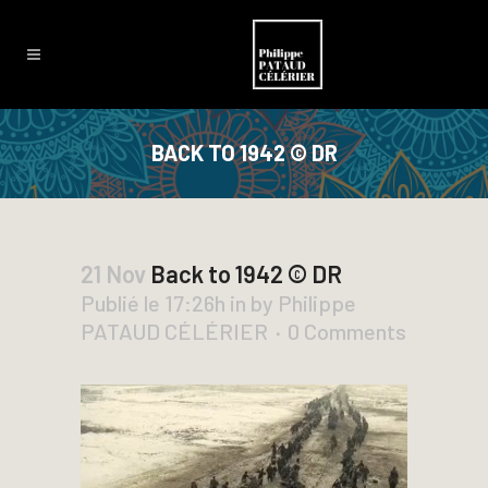
BACK TO 1942 © DR
21 Nov
Back to 1942 © DR
Publié le 17:26h
in
by
Philippe
PATAUD CÉLÉRIER
0 Comments