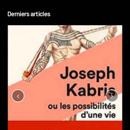
Derniers articles
Not
?
Pub
Phi