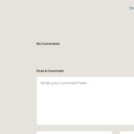
Sh
No Comments
Post A Comment