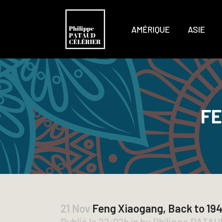
AMÉRIQUE
ASIE
FE
21 Nov
Feng Xiaogang, Back to 19
Publié le 22:02h
in
by
Philippe PATA