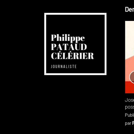
Der
Réchauffement planétaire
Canada
Recensions
Publié dans
,
Philippe PATAUD CÉLÉRIER
par
Jos
poss
Publ
par