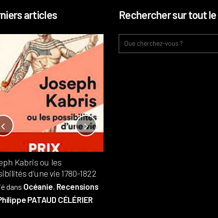
niers articles
Rechercher sur tout le 
Notre-Dame, l’île de la cité, sur
l’autel de la rentabilité ?
Analyses
France
Publié dans
,
,
Patrimoine
par
eph Kabris ou les
Philippe PATAUD CÉLÉRIER
ibilités d’une vie 1780-1822
Océanie
Recensions
ié dans
,
Philippe PATAUD CÉLÉRIER