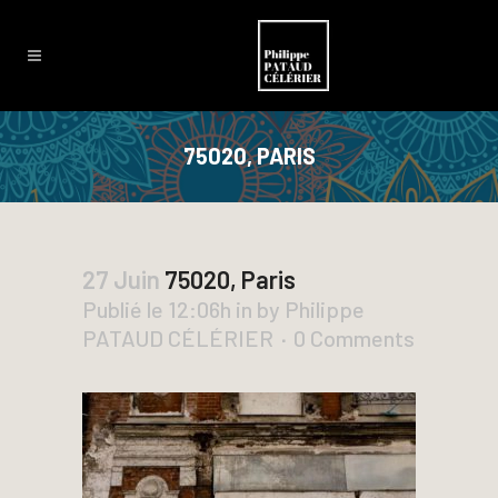
75020, PARIS
27 Juin
75020, Paris
Publié le 12:06h
in
by
Philippe
PATAUD CÉLÉRIER
0 Comments