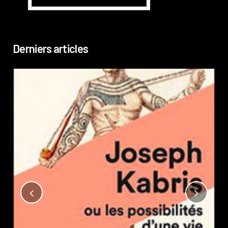
Derniers articles
Not
?
Pub