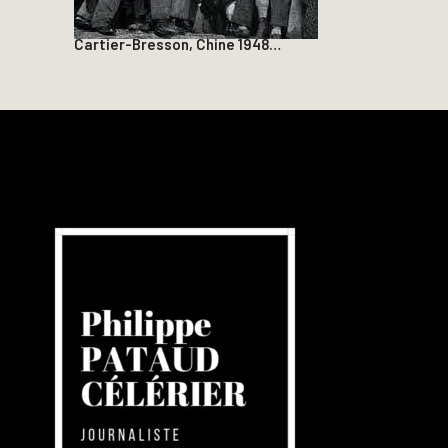
Cartier-Bresson, Chine 1948…