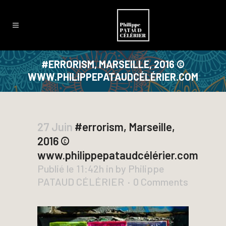
#ERRORISM, MARSEILLE, 2016 ©
WWW.PHILIPPEPATAUDCÉLÉRIER.COM
27 Juin
#errorism, Marseille,
2016 ©
www.philippepataudcélérier.com
Publié le 11:42h
in
by
Philippe
PATAUD CÉLÉRIER
0 Comments