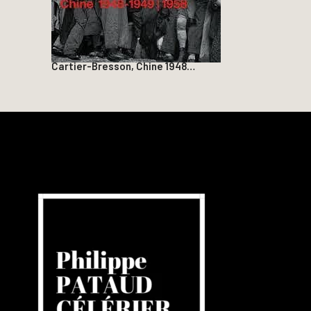
Cartier-Bresson, Chine 1948…