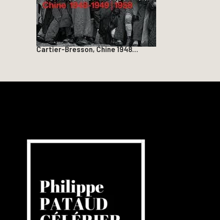
Cartier-Bresson, Chine 1948…