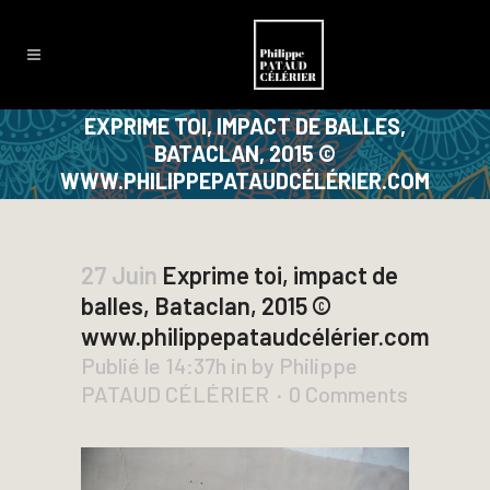
EXPRIME TOI, IMPACT DE BALLES,
BATACLAN, 2015 ©
WWW.PHILIPPEPATAUDCÉLÉRIER.COM
27 Juin
Exprime toi, impact de
balles, Bataclan, 2015 ©
www.philippepataudcélérier.com
Publié le 14:37h
in
by
Philippe
PATAUD CÉLÉRIER
0 Comments